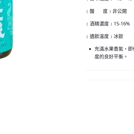
﹝酸 度﹞非公開
﹝酒精濃度﹞15-16%
﹝適飲溫度﹞冰飲
充滿水果香氣，即
度的良好平衡。