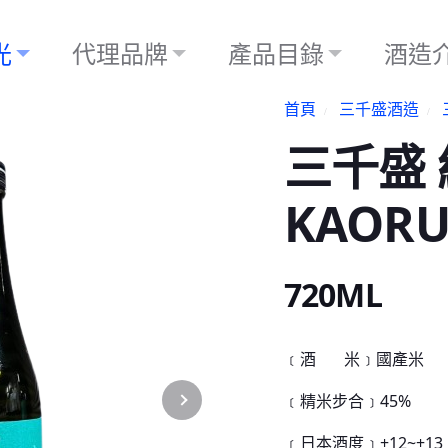
光
代理品牌
產品目錄
酒造
首頁
三千盛酒造
三千盛
KAOR
720ML
﹝酒 米﹞國產米
﹝精米步合﹞45%
﹝日本酒度﹞+12~+13