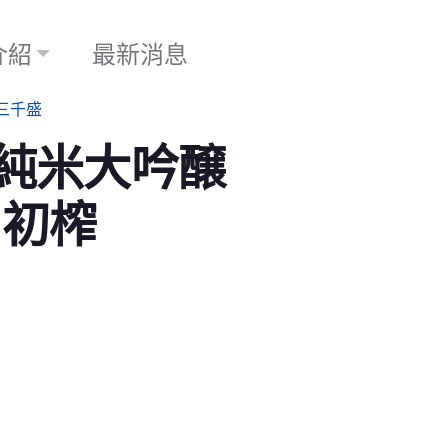
介紹
最新消息
三千盛
 純米大吟醸
U初榨