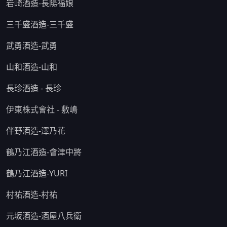
岩崎酒造-長陽福娘
三千盛酒造-三千盛
武勇酒造-武勇
山和酒造-山和
長珍酒造 - 長珍
伊東株式會社 - 敷嶋
伴野酒造-澤乃花
鶴乃江酒造-會津中將
鶴乃江酒造-YURI
村祐酒造-村祐
元坂酒造-酒屋八兵衛