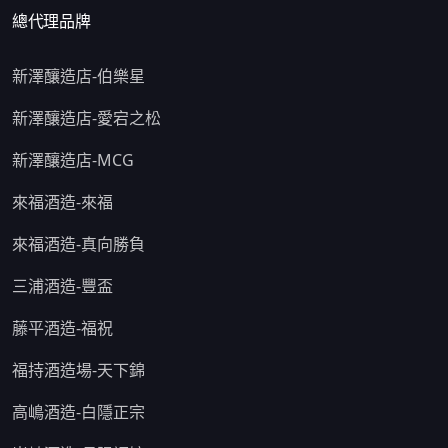
總代理品牌
新澤釀造店-伯樂星
新澤釀造店-愛宕之松
新澤釀造店-MCG
來福酒造-來福
來福酒造-真向勝負
三浦酒造-豐盃
藤平酒造-福祝
福持酒造場-天下錦
高嶋酒造-白隱正宗