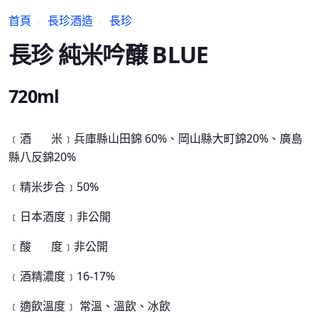
首頁
長珍酒造
長珍
長珍 純米吟醸 BLUE
720ml
﹝酒 米
﹞
兵庫縣山田錦 60%、岡山縣大町錦20%、廣島
縣八反錦20%
﹝精米步合﹞50
%
﹝日本酒度﹞非公開
﹝酸 度﹞非公開
﹝酒精濃度﹞16-17%
﹝適飲溫度
﹞
常溫、溫飲、冰飲