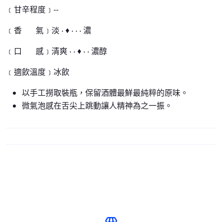
﹝甘辛程度﹞--
﹝香 氣﹞淡 ‧ ♦ ‧ ‧ ‧ 濃
﹝口 感﹞清爽 ‧ ‧ ♦ ‧ ‧ 濃醇
﹝適飲溫度﹞
冰飲
以手工撈取裝瓶，保留酒體最鮮最純粹的原味。
微氣泡感在舌尖上跳動讓人精神為之一振。