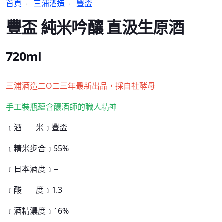
首頁
三浦酒造
豐盃
豐盃 純米吟釀 直汲生原酒
720ml
三浦酒造二O二三年最新出品，採自社酵母
手工裝瓶蘊含釀酒師的職人精神
﹝酒 米﹞豐盃
﹝精米步合﹞55%
﹝日本酒度﹞--
﹝酸 度﹞1.3
﹝酒精濃度﹞16%