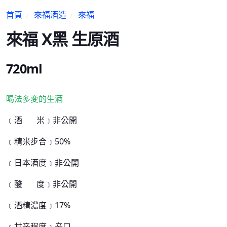
首頁
來福酒造
來福
來福 X黑 生原酒
720ml
喝法多変的生酒
﹝酒 米﹞非公開
﹝精米步合﹞50%
﹝日本酒度﹞非公開
﹝酸 度﹞非公開
﹝酒精濃度﹞17%
﹝甘辛程度﹞辛口