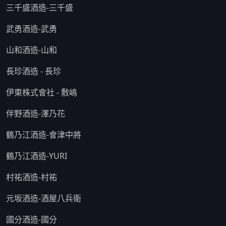
三千盛酒造-三千盛
武勇酒造-武勇
山和酒造-山和
長珍酒造 - 長珍
伊東株式會社 - 敷嶋
伴野酒造-澤乃花
鶴乃江酒造-會津中將
鶴乃江酒造-YURI
村祐酒造-村祐
元坂酒造-酒屋八兵衛
國分酒造-國分