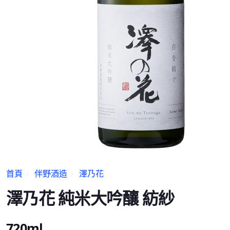
首頁
伴野酒造
澤乃花
澤乃花 純米大吟釀 紡紗
720ml