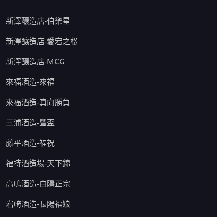
新澤釀造店-伯樂星
新澤釀造店-愛宕之松
新澤釀造店-MCG
來福酒造-來福
來福酒造-真向勝負
三浦酒造-豐盃
藤平酒造-福祝
福持酒造場-天下錦
高嶋酒造-白隱正宗
岩崎酒造-長陽福娘